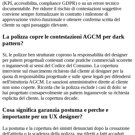
(KPI, accessibilita, compliance GDPR) o su un errore tecnico
documentabile. Per ridurre il rischio di contestazioni soggettive
conviene sempre formalizzare in contratto i milestone di
approvazione visivo-funzionale e ottenere conferma scritta del
cliente su ogni passaggio rilevante.
La polizza copre le contestazioni AGCM per dark
pattern?
Si, le polizze ben strutturate coprono la responsabilita del designer
per pattern progettuali contestati come pratiche commerciali scorrette
o ingannevoli ai sensi del Codice del Consumo. La copertura
interviene sul risarcimento richiesto dal cliente al designer per la
quota di responsabilita progettuale e sulle spese legali per difendersi
nell'istruttoria AGCM. Le sanzioni amministrative dirette al cliente
non sono coperte. Ricorda che la polizza esclude i casi di dolo: se
hai progettato consapevolmente un pattern ingannevole su richiesta
esplicita del cliente, la copertura decade.
Cosa significa garanzia postuma e perche e
importante per un UX designer?
La postuma e la copertura dei sinistri denunciati dopo la cessazione
dell'attivita o la scadenza della polizza, ma riferiti a fatti accaduti