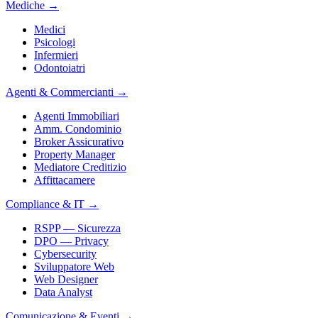
Mediche
→
Medici
Psicologi
Infermieri
Odontoiatri
Agenti & Commercianti
→
Agenti Immobiliari
Amm. Condominio
Broker Assicurativo
Property Manager
Mediatore Creditizio
Affittacamere
Compliance & IT
→
RSPP — Sicurezza
DPO — Privacy
Cybersecurity
Sviluppatore Web
Web Designer
Data Analyst
Comunicazione & Eventi
→