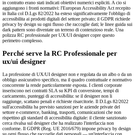
in contratto erano stati indicati obiettivi numerici espliciti. A cio si
aggiungono i fronti normativi: l'European Accessibility Act recepito
in Italia col D.Lgs 82/2022 ha esteso significativamente l'obbligo di
accessibilita ai prodotti digitali del settore privato; il GDPR richiede
privacy by design su ogni flusso che raccoglie dati; le linee guida sui
dark pattern sono diventate un terreno di contenzioso reale. Una
polizza RC professionale per UX/UI designer copre questo
perimetro complesso.
Perché serve la RC Professionale per
ux/ui designer
La professione di UX/UI designer non e regolata da un albo o da un
obbligo assicurativo specifico, ma il quadro contrattuale e normativo
concorrente la rende particolarmente esposta. I clienti corporate
inseriscono nei contratti SLA su KPI di conversione, tempi di
caricamento, punteggi di accessibilita: se il designer non li
raggiunge, scattano penali e richieste risarcitorie. Il D.Lgs 82/2022
sull'accessibilita ha previsto sanzioni per le aziende private del
settore e-commerce, banking, trasporti, comunicazioni che non
rispettino gli standard di accessibilita digitale: il cliente sanzionato
cerca rivalsa sul designer che ha realizzato l'interfaccia non
conforme. Il GDPR (Reg. UE 2016/679) impone privacy by design
su ogni flusso che raccoglie dati personali — un'interfaccia con