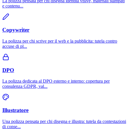
La polizza pensata per chi disegna identita visive, materiali stampati
e contenu
...
Copywriter
La polizza per chi scrive per il web e la pubblicita: tutela contro
accuse di pl
...
DPO
La polizza dedicata al DPO esterno e interno: copertura per
consulenza GDPR, val
...
Illustratore
Una polizza pensata per chi disegna e illustra: tutela da contestazioni
di conse
...