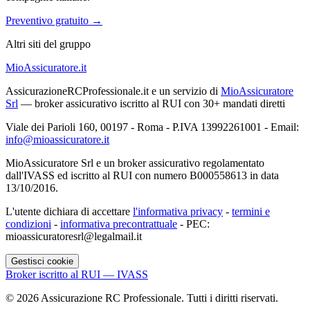
Preventivo gratuito →
Altri siti del gruppo
MioAssicuratore.it
AssicurazioneRCProfessionale.it e un servizio di
MioAssicuratore
Srl
— broker assicurativo iscritto al RUI con 30+ mandati diretti
Viale dei Parioli 160, 00197 - Roma - P.IVA 13992261001 - Email:
info@mioassicuratore.it
MioAssicuratore Srl e un broker assicurativo regolamentato
dall'IVASS ed iscritto al RUI con numero B000558613 in data
13/10/2016.
L'utente dichiara di accettare
l'informativa privacy
-
termini e
condizioni
-
informativa precontrattuale
- PEC:
mioassicuratoresrl@legalmail.it
Gestisci cookie
Broker iscritto al RUI — IVASS
©
2026
Assicurazione RC Professionale. Tutti i diritti riservati.