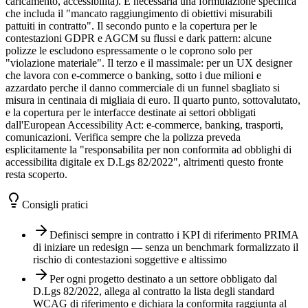
caricamento, accessibilita). E necessaria una formulazione specifica
che includa il "mancato raggiungimento di obiettivi misurabili
pattuiti in contratto". Il secondo punto e la copertura per le
contestazioni GDPR e AGCM su flussi e dark pattern: alcune
polizze le escludono espressamente o le coprono solo per
"violazione materiale". Il terzo e il massimale: per un UX designer
che lavora con e-commerce o banking, sotto i due milioni e
azzardato perche il danno commerciale di un funnel sbagliato si
misura in centinaia di migliaia di euro. Il quarto punto, sottovalutato,
e la copertura per le interfacce destinate ai settori obbligati
dall'European Accessibility Act: e-commerce, banking, trasporti,
comunicazioni. Verifica sempre che la polizza preveda
esplicitamente la "responsabilita per non conformita ad obblighi di
accessibilita digitale ex D.Lgs 82/2022", altrimenti questo fronte
resta scoperto.
Consigli pratici
Definisci sempre in contratto i KPI di riferimento PRIMA
di iniziare un redesign — senza un benchmark formalizzato il
rischio di contestazioni soggettive e altissimo
Per ogni progetto destinato a un settore obbligato dal
D.Lgs 82/2022, allega al contratto la lista degli standard
WCAG di riferimento e dichiara la conformita raggiunta al