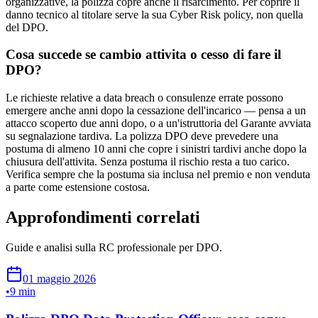
organizzative, la polizza copre anche il risarcimento. Per coprire il
danno tecnico al titolare serve la sua Cyber Risk policy, non quella
del DPO.
Cosa succede se cambio attivita o cesso di fare il
DPO?
Le richieste relative a data breach o consulenze errate possono
emergere anche anni dopo la cessazione dell'incarico — pensa a un
attacco scoperto due anni dopo, o a un'istruttoria del Garante avviata
su segnalazione tardiva. La polizza DPO deve prevedere una
postuma di almeno 10 anni che copre i sinistri tardivi anche dopo la
chiusura dell'attivita. Senza postuma il rischio resta a tuo carico.
Verifica sempre che la postuma sia inclusa nel premio e non venduta
a parte come estensione costosa.
Approfondimenti correlati
Guide e analisi sulla RC professionale per DPO.
01 maggio 2026
•
9 min