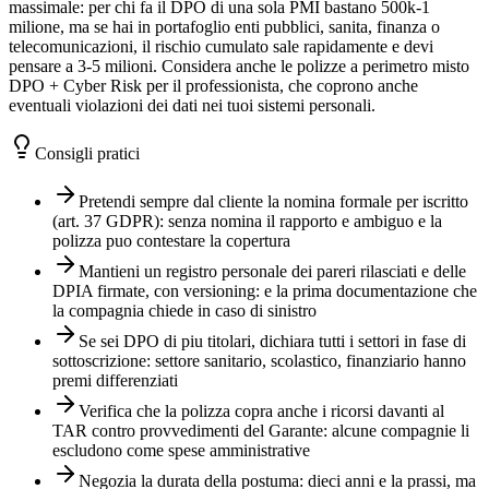
massimale: per chi fa il DPO di una sola PMI bastano 500k-1
milione, ma se hai in portafoglio enti pubblici, sanita, finanza o
telecomunicazioni, il rischio cumulato sale rapidamente e devi
pensare a 3-5 milioni. Considera anche le polizze a perimetro misto
DPO + Cyber Risk per il professionista, che coprono anche
eventuali violazioni dei dati nei tuoi sistemi personali.
Consigli pratici
Pretendi sempre dal cliente la nomina formale per iscritto
(art. 37 GDPR): senza nomina il rapporto e ambiguo e la
polizza puo contestare la copertura
Mantieni un registro personale dei pareri rilasciati e delle
DPIA firmate, con versioning: e la prima documentazione che
la compagnia chiede in caso di sinistro
Se sei DPO di piu titolari, dichiara tutti i settori in fase di
sottoscrizione: settore sanitario, scolastico, finanziario hanno
premi differenziati
Verifica che la polizza copra anche i ricorsi davanti al
TAR contro provvedimenti del Garante: alcune compagnie li
escludono come spese amministrative
Negozia la durata della postuma: dieci anni e la prassi, ma