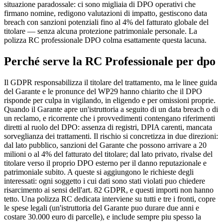
situazione paradossale: ci sono migliaia di DPO operativi che
firmano nomine, redigono valutazioni di impatto, gestiscono data
breach con sanzioni potenziali fino al 4% del fatturato globale del
titolare — senza alcuna protezione patrimoniale personale. La
polizza RC professionale DPO colma esattamente questa lacuna.
Perché serve la RC Professionale per
dpo
Il GDPR responsabilizza il titolare del trattamento, ma le linee guida
del Garante e le pronunce del WP29 hanno chiarito che il DPO
risponde per culpa in vigilando, in eligendo e per omissioni proprie.
Quando il Garante apre un'istruttoria a seguito di un data breach o di
un reclamo, e ricorrente che i provvedimenti contengano riferimenti
diretti al ruolo del DPO: assenza di registri, DPIA carenti, mancata
sorveglianza dei trattamenti. Il rischio si concretizza in due direzioni:
dal lato pubblico, sanzioni del Garante che possono arrivare a 20
milioni o al 4% del fatturato del titolare; dal lato privato, rivalse del
titolare verso il proprio DPO esterno per il danno reputazionale e
patrimoniale subito. A queste si aggiungono le richieste degli
interessati: ogni soggetto i cui dati sono stati violati puo chiedere
risarcimento ai sensi dell'art. 82 GDPR, e questi importi non hanno
tetto. Una polizza RC dedicata interviene su tutti e tre i fronti, copre
le spese legali (un'istruttoria del Garante puo durare due anni e
costare 30.000 euro di parcelle), e include sempre piu spesso la