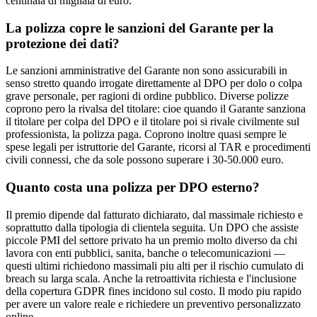
centinaia di migliaia di euro.
La polizza copre le sanzioni del Garante per la
protezione dei dati?
Le sanzioni amministrative del Garante non sono assicurabili in
senso stretto quando irrogate direttamente al DPO per dolo o colpa
grave personale, per ragioni di ordine pubblico. Diverse polizze
coprono pero la rivalsa del titolare: cioe quando il Garante sanziona
il titolare per colpa del DPO e il titolare poi si rivale civilmente sul
professionista, la polizza paga. Coprono inoltre quasi sempre le
spese legali per istruttorie del Garante, ricorsi al TAR e procedimenti
civili connessi, che da sole possono superare i 30-50.000 euro.
Quanto costa una polizza per DPO esterno?
Il premio dipende dal fatturato dichiarato, dal massimale richiesto e
soprattutto dalla tipologia di clientela seguita. Un DPO che assiste
piccole PMI del settore privato ha un premio molto diverso da chi
lavora con enti pubblici, sanita, banche o telecomunicazioni —
questi ultimi richiedono massimali piu alti per il rischio cumulato di
breach su larga scala. Anche la retroattivita richiesta e l'inclusione
della copertura GDPR fines incidono sul costo. Il modo piu rapido
per avere un valore reale e richiedere un preventivo personalizzato
online.