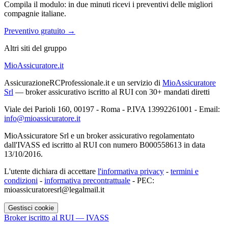
Compila il modulo: in due minuti ricevi i preventivi delle migliori
compagnie italiane.
Preventivo gratuito →
Altri siti del gruppo
MioAssicuratore.it
AssicurazioneRCProfessionale.it e un servizio di
MioAssicuratore
Srl
— broker assicurativo iscritto al RUI con 30+ mandati diretti
Viale dei Parioli 160, 00197 - Roma - P.IVA 13992261001 - Email:
info@mioassicuratore.it
MioAssicuratore Srl e un broker assicurativo regolamentato
dall'IVASS ed iscritto al RUI con numero B000558613 in data
13/10/2016.
L'utente dichiara di accettare
l'informativa privacy
-
termini e
condizioni
-
informativa precontrattuale
- PEC:
mioassicuratoresrl@legalmail.it
Gestisci cookie
Broker iscritto al RUI — IVASS