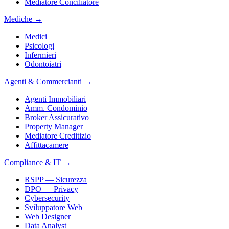
Mediatore Conciliatore
Mediche
→
Medici
Psicologi
Infermieri
Odontoiatri
Agenti & Commercianti
→
Agenti Immobiliari
Amm. Condominio
Broker Assicurativo
Property Manager
Mediatore Creditizio
Affittacamere
Compliance & IT
→
RSPP — Sicurezza
DPO — Privacy
Cybersecurity
Sviluppatore Web
Web Designer
Data Analyst