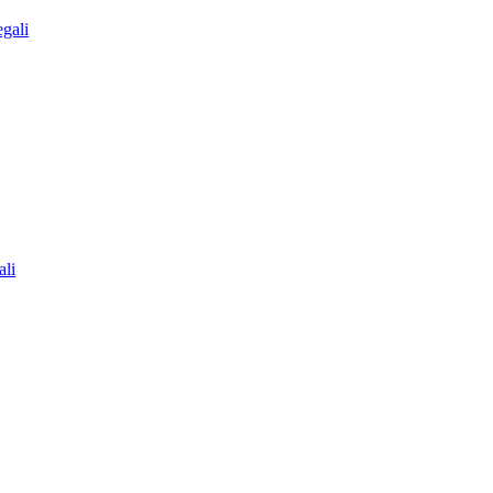
egali
ali