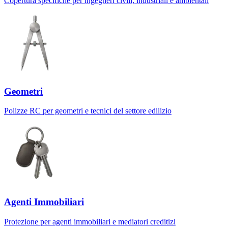
Copertura specifiche per ingegneri civili, industriali e ambientali
Geometri
Polizze RC per geometri e tecnici del settore edilizio
Agenti Immobiliari
Protezione per agenti immobiliari e mediatori creditizi