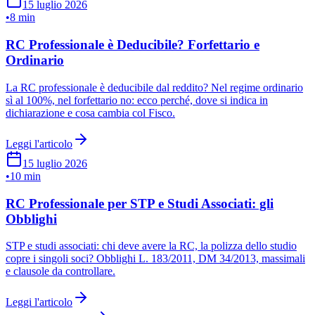
15 luglio 2026
•
8 min
RC Professionale è Deducibile? Forfettario e
Ordinario
La RC professionale è deducibile dal reddito? Nel regime ordinario
sì al 100%, nel forfettario no: ecco perché, dove si indica in
dichiarazione e cosa cambia col Fisco.
Leggi l'articolo
15 luglio 2026
•
10 min
RC Professionale per STP e Studi Associati: gli
Obblighi
STP e studi associati: chi deve avere la RC, la polizza dello studio
copre i singoli soci? Obblighi L. 183/2011, DM 34/2013, massimali
e clausole da controllare.
Leggi l'articolo