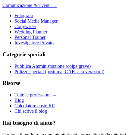
Comunicazione & Eventi
→
Fotografo
Social Media Manager
Copywriter
Wedding Planner
Personal Trainer
Investigatore Privato
Categorie speciali
Pubblica Amministrazione (colpa grave)
Polizze speciali (postuma, CAR, asseverazioni)
Risorse
Tutte le professioni →
Blog
Calcolatore costo RC
Chi scrive il blog
Hai bisogno di aiuto?
Compila il modulo: in due minuti ricevi i preventivi delle migliori