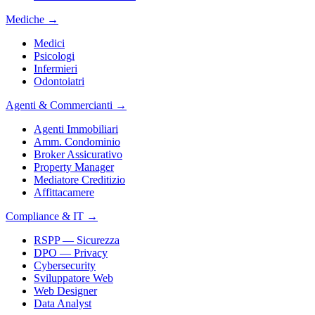
Mediche
→
Medici
Psicologi
Infermieri
Odontoiatri
Agenti & Commercianti
→
Agenti Immobiliari
Amm. Condominio
Broker Assicurativo
Property Manager
Mediatore Creditizio
Affittacamere
Compliance & IT
→
RSPP — Sicurezza
DPO — Privacy
Cybersecurity
Sviluppatore Web
Web Designer
Data Analyst