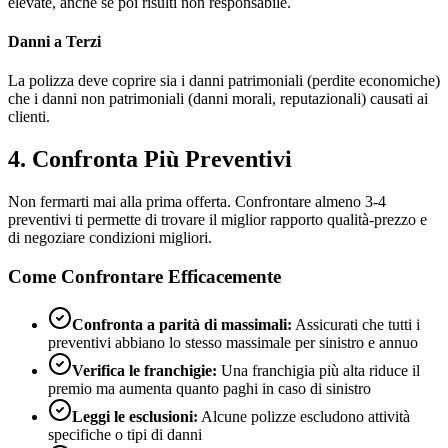
elevate, anche se poi risulti non responsabile.
Danni a Terzi
La polizza deve coprire sia i danni patrimoniali (perdite economiche)
che i danni non patrimoniali (danni morali, reputazionali) causati ai
clienti.
4. Confronta Più Preventivi
Non fermarti mai alla prima offerta. Confrontare almeno 3-4
preventivi ti permette di trovare il miglior rapporto qualità-prezzo e
di negoziare condizioni migliori.
Come Confrontare Efficacemente
Confronta a parità di massimali:
Assicurati che tutti i
preventivi abbiano lo stesso massimale per sinistro e annuo
Verifica le franchigie:
Una franchigia più alta riduce il
premio ma aumenta quanto paghi in caso di sinistro
Leggi le esclusioni:
Alcune polizze escludono attività
specifiche o tipi di danni