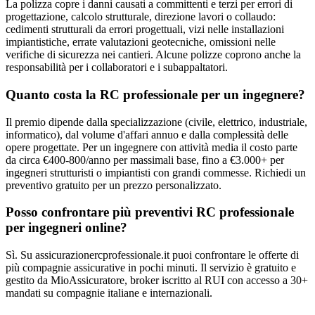
La polizza copre i danni causati a committenti e terzi per errori di
progettazione, calcolo strutturale, direzione lavori o collaudo:
cedimenti strutturali da errori progettuali, vizi nelle installazioni
impiantistiche, errate valutazioni geotecniche, omissioni nelle
verifiche di sicurezza nei cantieri. Alcune polizze coprono anche la
responsabilità per i collaboratori e i subappaltatori.
Quanto costa la RC professionale per un ingegnere?
Il premio dipende dalla specializzazione (civile, elettrico, industriale,
informatico), dal volume d'affari annuo e dalla complessità delle
opere progettate. Per un ingegnere con attività media il costo parte
da circa €400-800/anno per massimali base, fino a €3.000+ per
ingegneri strutturisti o impiantisti con grandi commesse. Richiedi un
preventivo gratuito per un prezzo personalizzato.
Posso confrontare più preventivi RC professionale
per ingegneri online?
Sì. Su assicurazionercprofessionale.it puoi confrontare le offerte di
più compagnie assicurative in pochi minuti. Il servizio è gratuito e
gestito da MioAssicuratore, broker iscritto al RUI con accesso a 30+
mandati su compagnie italiane e internazionali.