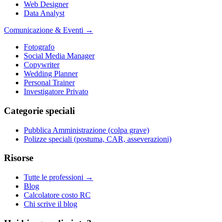
Web Designer
Data Analyst
Comunicazione & Eventi
→
Fotografo
Social Media Manager
Copywriter
Wedding Planner
Personal Trainer
Investigatore Privato
Categorie speciali
Pubblica Amministrazione (colpa grave)
Polizze speciali (postuma, CAR, asseverazioni)
Risorse
Tutte le professioni →
Blog
Calcolatore costo RC
Chi scrive il blog