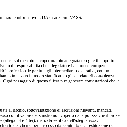
a, omissione informative DDA e sanzioni IVASS.
i, ricerca sul mercato la copertura piu adeguata e segue il rapporto
ello di responsabilita che il legislatore italiano ed europeo ha
C professionale per tutti gli intermediari assicurativi, con un
nno innalzato in modo significativo gli standard di consulenza,
. Ogni passaggio di questa filiera puo generare contestazioni che la
uata al rischio, sottovalutazione di esclusioni rilevanti, mancata
spesso con il valore del sinistro non coperto dalla polizza che il broker
(allegati 4 e 4-ter), mancata verifica dell'adeguatezza,
ste del cliente per il recesso dal contratto e la restituzione dei