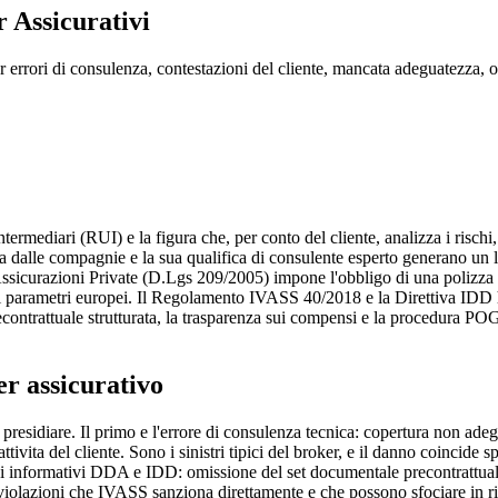
 Assicurativi
per errori di consulenza, contestazioni del cliente, mancata adeguatezz
ntermediari (RUI) e la figura che, per conto del cliente, analizza i risch
a dalle compagnie e la sua qualifica di consulente esperto generano un liv
Assicurazioni Private (D.Lgs 209/2005) impone l'obbligo di una polizza R
parametri europei. Il Regolamento IVASS 40/2018 e la Direttiva IDD ha
econtrattuale strutturata, la trasparenza sui compensi e la procedura POG
r assicurativo
e presidiare. Il primo e l'errore di consulenza tecnica: copertura non adeg
attivita del cliente. Sono i sinistri tipici del broker, e il danno coincide 
hi informativi DDA e IDD: omissione del set documentale precontrattuale 
iolazioni che IVASS sanziona direttamente e che possono sfociare in richie