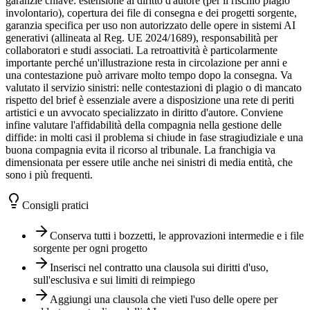
garanzie chiave: estensione al diritto d'autore (per il rischio plagio
involontario), copertura dei file di consegna e dei progetti sorgente,
garanzia specifica per uso non autorizzato delle opere in sistemi AI
generativi (allineata al Reg. UE 2024/1689), responsabilità per
collaboratori e studi associati. La retroattività è particolarmente
importante perché un'illustrazione resta in circolazione per anni e
una contestazione può arrivare molto tempo dopo la consegna. Va
valutato il servizio sinistri: nelle contestazioni di plagio o di mancato
rispetto del brief è essenziale avere a disposizione una rete di periti
artistici e un avvocato specializzato in diritto d'autore. Conviene
infine valutare l'affidabilità della compagnia nella gestione delle
diffide: in molti casi il problema si chiude in fase stragiudiziale e una
buona compagnia evita il ricorso al tribunale. La franchigia va
dimensionata per essere utile anche nei sinistri di media entità, che
sono i più frequenti.
Consigli pratici
Conserva tutti i bozzetti, le approvazioni intermedie e i file
sorgente per ogni progetto
Inserisci nel contratto una clausola sui diritti d'uso,
sull'esclusiva e sui limiti di reimpiego
Aggiungi una clausola che vieti l'uso delle opere per