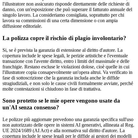
l'illustratore non assicurato risponde direttamente delle richieste di
danno, con un'esposizione che può superare il fatturato annuale del
singolo lavoro. La consideriamo consigliata, soprattutto per chi
lavora su commissioni di una certa dimensione o con ampia
diffusione editoriale.
La polizza copre il rischio di plagio involontario?
Si, se è prevista la garanzia di estensione al diritto d'autore. La
copertura include le spese legali, le perizie artistiche e l'eventuale
transazione con l'avente diritto, entro i limiti del massimale e delle
franchigie. Restano escluse le violazioni dolose, cioè quelle in cui
l'illustratore copia consapevolmente un'opera altrui. Va verificato in
fase di sottoscrizione che la garanzia includa anche le diffide
stragiudiziali, e non solo le cause civili formalmente avviate, perché
molte contestazioni si chiudono in fase di trattativa.
Sono protetto se le mie opere vengono usate da
un'AI senza consenso?
Le polizze più aggiornate prevedono una garanzia specifica sull'uso
non autorizzato delle opere in sistemi AI generativi, allineata al Reg.
UE 2024/1689 (AI Act) e alla normativa sul diritto d'autore. La
copertura include le spese legali per le diffide ai gestori dei modelli