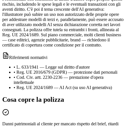
rischio, includendo le spese legali e le eventuali transazioni con gli
aventi diritto. C'è poi il tema crescente dell'AI generativa:
l'illustratore può subire un uso non autorizzato delle proprie opere
per addestrare modelli di terzi e, parallelamente, può essere accusato
di aver utilizzato modelli AI senza dichiarazione corretta nei lavori
consegnati. La polizza offre tutela su entrambi i fronti, allineata al
Reg. UE 2024/1689. Sul piano commerciale, molti clienti business
— case editrici, agenzie pubblicitarie, brand — richiedono il
certificato di copertura come condizione per il contratto.
Riferimenti normativi
•
L. 633/1941 — Legge sul diritto d'autore
•
Reg. UE 2016/679 (GDPR) — protezione dati personali
•
Cod. Civ. artt. 2230-2236 — prestazione d'opera
intellettuale
•
Reg. UE 2024/1689 — AI Act (su uso AI generativa)
Cosa copre la polizza
Danni patrimoniali al cliente per mancato rispetto del brief, ritardi