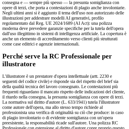
consegna e — sempre più spesso — la presunta somiglianza con
opere di terzi, che porta a contestazioni di plagio anche involontarie.
Negli ultimi anni si è aggiunto il tema dell'uso non autorizzato delle
illustrazioni per addestrare modelli AI generativi, profilo
regolamentato dal Reg. UE 2024/1689 (AI Act): una polizza
moderna deve prevedere garanzie specifiche per la tutela dell'opera
dall'uso illegittimo in sistemi di intelligenza artificiale. La copertura è
anche un elemento di accreditamento verso clienti più strutturati
come case editrici e agenzie internazionali.
Perché serve la RC Professionale per
illustratore
L'illustratore è un prestatore d'opera intellettuale (artt. 2230 e
seguenti del codice civile) e risponde sia del rispetto del brief sia
della qualità tecnica del lavoro consegnato. Le contestazioni più
frequenti riguardano il mancato rispetto delle indicazioni del cliente,
il ritardo nella consegna, la presunta somiglianza con opere di terzi.
La normativa sul diritto d'autore (L. 633/1941) tutela l'illustratore
come autore dell'opera, ma allo stesso tempo richiede al
professionista una verifica di originalità su ciò che produce: in caso
di plagio involontario o di evidente somiglianza con un'opera
preesistente, la responsabilità ricade sull'autore. Una polizza RC
Professionale con estensione al diritto d'autore copre proprio questo