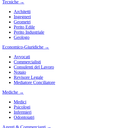
Tecniche
→
Architetti
Ingegneri
Geometri
Perito Edile
Perito Industriale
Geologo
Economico-Giuridiche
→
Avvocati
Commercialisti
Consulenti del Lavoro
Notaio
Revisore Legale
Mediatore Conciliatore
Mediche
→
Medici
Psicologi
Infermieri
Odontoiatri
Agenti & Commercianti
→