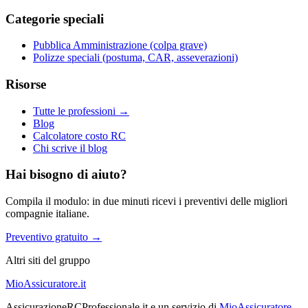
Categorie speciali
Pubblica Amministrazione (colpa grave)
Polizze speciali (postuma, CAR, asseverazioni)
Risorse
Tutte le professioni →
Blog
Calcolatore costo RC
Chi scrive il blog
Hai bisogno di aiuto?
Compila il modulo: in due minuti ricevi i preventivi delle migliori
compagnie italiane.
Preventivo gratuito →
Altri siti del gruppo
MioAssicuratore.it
AssicurazioneRCProfessionale.it e un servizio di
MioAssicuratore