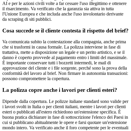
AI e per le azioni civili volte a far cessare l'uso illegittimo e ottenere
il risarcimento. Va verificato che la garanzia sia attiva in tutta
l'Unione Europea e che includa anche l'uso involontario derivante
da scraping di siti pubblici.
Cosa succede se il cliente contesta il rispetto del brief?
Va comunicata subito la contestazione alla compagnia, anche prima
che si trasformi in causa formale. La polizza interviene in fase di
trattativa, mette a disposizione un legale e un perito artistico, e se il
danno è coperto provvede al pagamento entro i limiti del massimale.
È importante conservare tutti i bozzetti intermedi, le mail di
approvazione del cliente e i file sorgente, perché sono la prova della
conformità del lavoro al brief. Non firmare in autonomia transazioni:
possono compromettere la copertura.
La polizza copre anche i lavori per clienti esteri?
Dipende dalla copertura. Le polizze italiane standard sono valide per
i lavori svolti in Italia o per clienti italiani, mentre i lavori per clienti
esteri o pubblicati all'estero richiedono un'estensione specifica. È
buona pratica dichiarare in fase di sottoscrizione l'elenco dei Paesi in
cui si pubblicano abitualmente le opere e farsi quotare un'estensione
mondo intero. Va verificato anche il foro competente per le eventuali