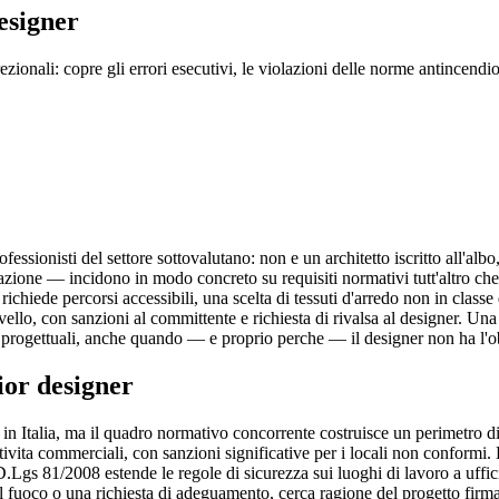
esigner
zionali: copre gli errori esecutivi, le violazioni delle norme antincendio 
ssionisti del settore sottovalutano: non e un architetto iscritto all'albo
minazione — incidono in modo concreto su requisiti normativi tutt'altro c
richiede percorsi accessibili, una scelta di tessuti d'arredo non in class
vello, con sanzioni al committente e richiesta di rivalsa al designer. Un
 progettuali, anche quando — e proprio perche — il designer non ha l'obb
ior designer
r in Italia, ma il quadro normativo concorrente costruisce un perimetro 
attivita commerciali, con sanzioni significative per i locali non confo
 Il D.Lgs 81/2008 estende le regole di sicurezza sui luoghi di lavoro a uffic
l fuoco o una richiesta di adeguamento, cerca ragione del progetto firm