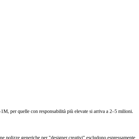
M, per quelle con responsabilità più elevate si arriva a 2–5 milioni.
alcune polizze generiche per "designer creativi" escludono espressamente