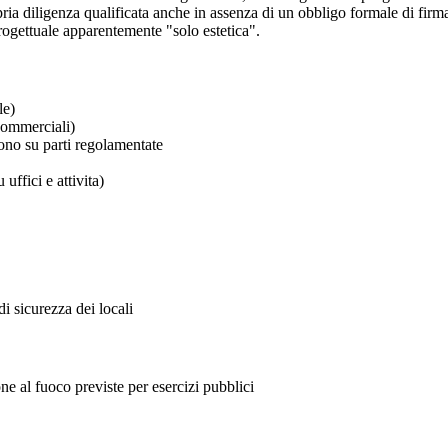
opria diligenza qualificata anche in assenza di un obbligo formale di fir
rogettuale apparentemente "solo estetica".
le)
commerciali)
ono su parti regolamentate
uffici e attivita)
di sicurezza dei locali
ione al fuoco previste per esercizi pubblici