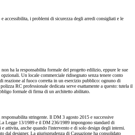
e accessibilita, i problemi di sicurezza degli arredi consigliati e le
, non ha la responsabilita formale del progetto edilizio, eppure le sue
he opzionali. Un locale commerciale ridisegnato senza tenere conto
e di reazione al fuoco corretta in un esercizio pubblico: ognuno di
a polizza RC professionale dedicata serve esattamente a questo: tutela il
ligo formale di firma di un architetto abilitato.
di responsabilita stringente. Il DM 3 agosto 2015 e successive
rmi. La Legge 13/1989 e il DM 236/1989 impongono standard di
i e attivita, anche quando l'intervento e di solo design degli interni.
ato dal designer. La giurisprudenza di Cassazione ha consolidato