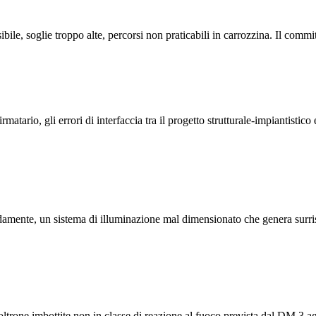
bile, soglie troppo alte, percorsi non praticabili in carrozzina. Il commi
atario, gli errori di interfaccia tra il progetto strutturale-impiantistico
pidamente, un sistema di illuminazione mal dimensionato che genera surr
 poltrone imbottite non in classe di reazione al fuoco prevista dal DM 3 a