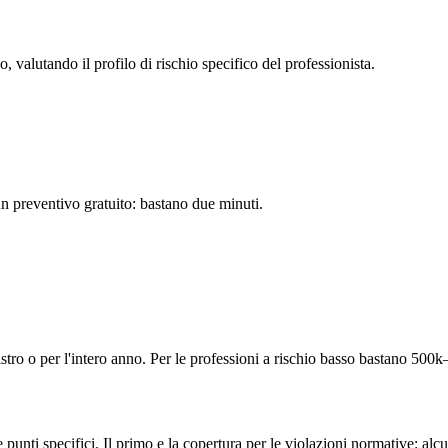
o, valutando il profilo di rischio specifico del professionista.
 un preventivo gratuito: bastano due minuti.
o o per l'intero anno. Per le professioni a rischio basso bastano 500k–1
re punti specifici. Il primo e la copertura per le violazioni normative: 