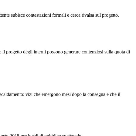
ttente subisce contestazioni formali e cerca rivalsa sul progetto.
 e il progetto degli interni possono generare contenziosi sulla quota di
iscaldamento: vizi che emergono mesi dopo la consegna e che il
gosto 2015 per locali di pubblico spettacolo.