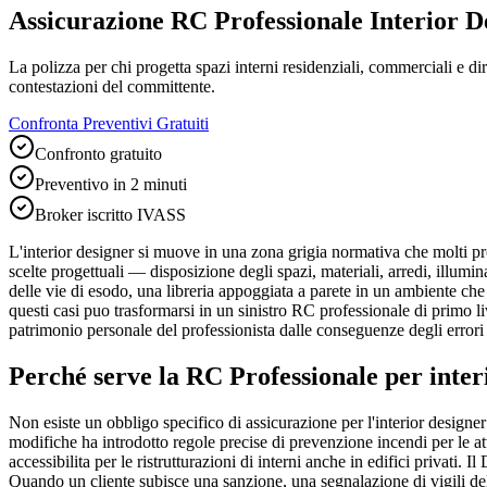
Assicurazione RC Professionale Interior D
La polizza per chi progetta spazi interni residenziali, commerciali e dire
contestazioni del committente.
Confronta Preventivi Gratuiti
Confronto gratuito
Preventivo in 2 minuti
Broker iscritto IVASS
L'interior designer si muove in una zona grigia normativa che molti profe
scelte progettuali — disposizione degli spazi, materiali, arredi, illu
delle vie di esodo, una libreria appoggiata a parete in un ambiente che 
questi casi puo trasformarsi in un sinistro RC professionale di primo li
patrimonio personale del professionista dalle conseguenze degli errori
Perché serve la RC Professionale per
inter
Non esiste un obbligo specifico di assicurazione per l'interior designe
modifiche ha introdotto regole precise di prevenzione incendi per le 
accessibilita per le ristrutturazioni di interni anche in edifici privati.
Quando un cliente subisce una sanzione, una segnalazione di vigili de