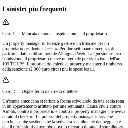
I sinistri piu frequenti
Caso 1 — Mancata denuncia ospite e multa al proprietario
Un property manager di Firenze gestisce un trilocale per un
proprietario residente all'estero. Per due settimane dimentica di
caricare i dati ospiti sul portale Alloggiati Web. La Questura rileva
l'omissione, il proprietario riceve un verbale per violazione dell'art.
109 TULPS. Il proprietario chiede al property manager il rimborso
della sanzione (2.000 euro circa) piu le spese legali.
Caso 2 — Ospite ferito da arredo difettoso
Un'ospite americana si ferisce a Roma scivolando da una sedia rotta
in un appartamento affittato per una settimana. Causa civile contro
Airbnb, contro il proprietario e contro il property manager che aveva
curato il check-in. La polizza del property manager interviene
perche l'ospite sostiene che la sedia era visibilmente danneggiata e
che il professionista avrebbe dovuto rilevarlo durante il sopralluogo