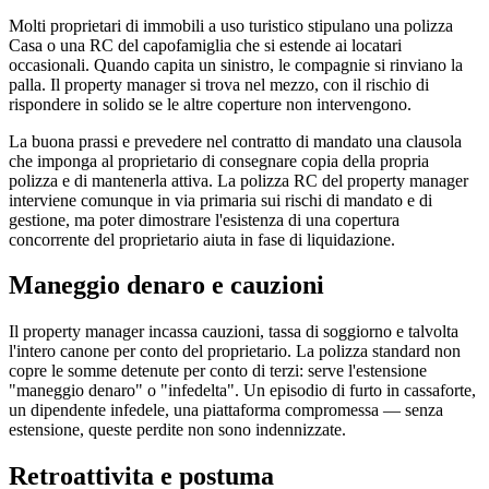
Molti proprietari di immobili a uso turistico stipulano una polizza
Casa o una RC del capofamiglia che si estende ai locatari
occasionali. Quando capita un sinistro, le compagnie si rinviano la
palla. Il property manager si trova nel mezzo, con il rischio di
rispondere in solido se le altre coperture non intervengono.
La buona prassi e prevedere nel contratto di mandato una clausola
che imponga al proprietario di consegnare copia della propria
polizza e di mantenerla attiva. La polizza RC del property manager
interviene comunque in via primaria sui rischi di mandato e di
gestione, ma poter dimostrare l'esistenza di una copertura
concorrente del proprietario aiuta in fase di liquidazione.
Maneggio denaro e cauzioni
Il property manager incassa cauzioni, tassa di soggiorno e talvolta
l'intero canone per conto del proprietario. La polizza standard non
copre le somme detenute per conto di terzi: serve l'estensione
"maneggio denaro" o "infedelta". Un episodio di furto in cassaforte,
un dipendente infedele, una piattaforma compromessa — senza
estensione, queste perdite non sono indennizzate.
Retroattivita e postuma