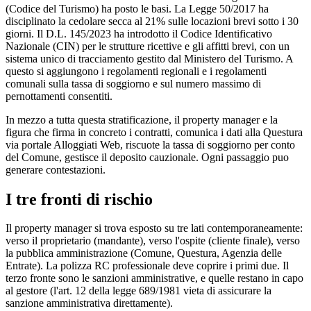
(Codice del Turismo) ha posto le basi. La Legge 50/2017 ha
disciplinato la cedolare secca al 21% sulle locazioni brevi sotto i 30
giorni. Il D.L. 145/2023 ha introdotto il Codice Identificativo
Nazionale (CIN) per le strutture ricettive e gli affitti brevi, con un
sistema unico di tracciamento gestito dal Ministero del Turismo. A
questo si aggiungono i regolamenti regionali e i regolamenti
comunali sulla tassa di soggiorno e sul numero massimo di
pernottamenti consentiti.
In mezzo a tutta questa stratificazione, il property manager e la
figura che firma in concreto i contratti, comunica i dati alla Questura
via portale Alloggiati Web, riscuote la tassa di soggiorno per conto
del Comune, gestisce il deposito cauzionale. Ogni passaggio puo
generare contestazioni.
I tre fronti di rischio
Il property manager si trova esposto su tre lati contemporaneamente:
verso il proprietario (mandante), verso l'ospite (cliente finale), verso
la pubblica amministrazione (Comune, Questura, Agenzia delle
Entrate). La polizza RC professionale deve coprire i primi due. Il
terzo fronte sono le sanzioni amministrative, e quelle restano in capo
al gestore (l'art. 12 della legge 689/1981 vieta di assicurare la
sanzione amministrativa direttamente).