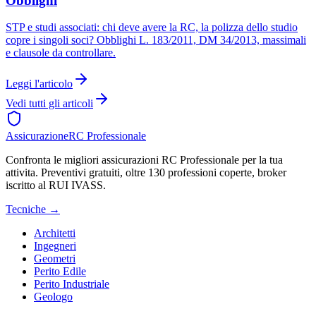
Obblighi
STP e studi associati: chi deve avere la RC, la polizza dello studio
copre i singoli soci? Obblighi L. 183/2011, DM 34/2013, massimali
e clausole da controllare.
Leggi l'articolo
Vedi tutti gli articoli
Assicurazione
RC Professionale
Confronta le migliori assicurazioni RC Professionale per la tua
attivita. Preventivi gratuiti, oltre 130 professioni coperte, broker
iscritto al RUI IVASS.
Tecniche
→
Architetti
Ingegneri
Geometri
Perito Edile
Perito Industriale
Geologo