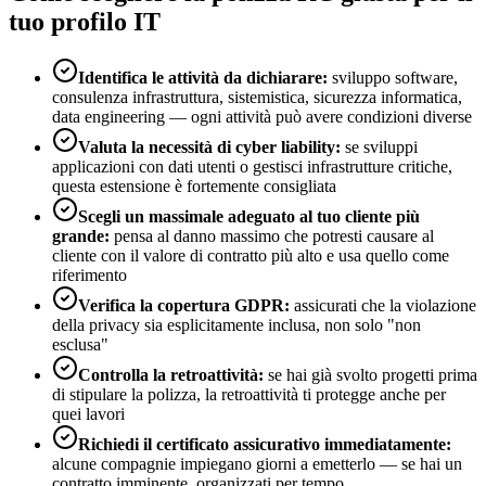
tuo profilo IT
Identifica le attività da dichiarare:
sviluppo software,
consulenza infrastruttura, sistemistica, sicurezza informatica,
data engineering — ogni attività può avere condizioni diverse
Valuta la necessità di cyber liability:
se sviluppi
applicazioni con dati utenti o gestisci infrastrutture critiche,
questa estensione è fortemente consigliata
Scegli un massimale adeguato al tuo cliente più
grande:
pensa al danno massimo che potresti causare al
cliente con il valore di contratto più alto e usa quello come
riferimento
Verifica la copertura GDPR:
assicurati che la violazione
della privacy sia esplicitamente inclusa, non solo "non
esclusa"
Controlla la retroattività:
se hai già svolto progetti prima
di stipulare la polizza, la retroattività ti protegge anche per
quei lavori
Richiedi il certificato assicurativo immediatamente:
alcune compagnie impiegano giorni a emetterlo — se hai un
contratto imminente, organizzati per tempo