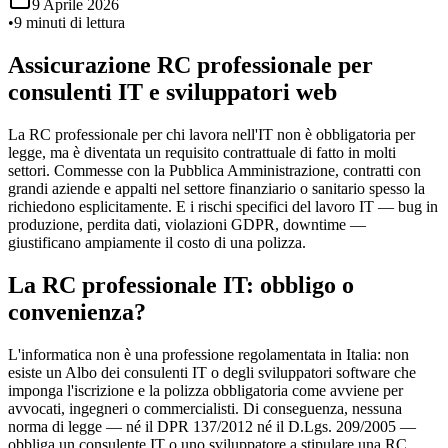
9 Aprile 2026
•
9 minuti di lettura
Assicurazione RC professionale per
consulenti IT e sviluppatori web
La RC professionale per chi lavora nell'IT non è obbligatoria per
legge, ma è diventata un requisito contrattuale di fatto in molti
settori. Commesse con la Pubblica Amministrazione, contratti con
grandi aziende e appalti nel settore finanziario o sanitario spesso la
richiedono esplicitamente. E i rischi specifici del lavoro IT — bug in
produzione, perdita dati, violazioni GDPR, downtime —
giustificano ampiamente il costo di una polizza.
La RC professionale IT: obbligo o
convenienza?
L'informatica non è una professione regolamentata in Italia: non
esiste un Albo dei consulenti IT o degli sviluppatori software che
imponga l'iscrizione e la polizza obbligatoria come avviene per
avvocati, ingegneri o commercialisti. Di conseguenza, nessuna
norma di legge — né il DPR 137/2012 né il D.Lgs. 209/2005 —
obbliga un consulente IT o uno sviluppatore a stipulare una RC