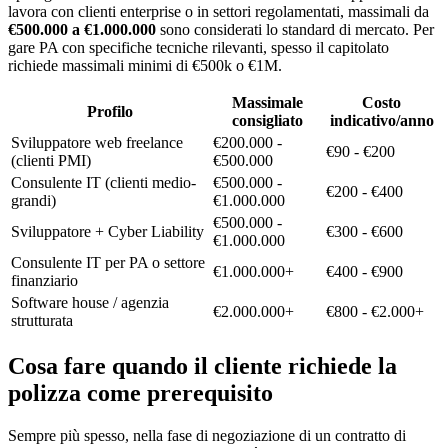
lavora con clienti enterprise o in settori regolamentati, massimali da
€500.000 a €1.000.000
sono considerati lo standard di mercato. Per
gare PA con specifiche tecniche rilevanti, spesso il capitolato
richiede massimali minimi di €500k o €1M.
Massimale
Costo
Profilo
consigliato
indicativo/anno
Sviluppatore web freelance
€200.000 -
€90 - €200
(clienti PMI)
€500.000
Consulente IT (clienti medio-
€500.000 -
€200 - €400
grandi)
€1.000.000
€500.000 -
Sviluppatore + Cyber Liability
€300 - €600
€1.000.000
Consulente IT per PA o settore
€1.000.000+
€400 - €900
finanziario
Software house / agenzia
€2.000.000+
€800 - €2.000+
strutturata
Cosa fare quando il cliente richiede la
polizza come prerequisito
Sempre più spesso, nella fase di negoziazione di un contratto di