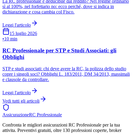
La RC professionale è deducibile dal reddito? Nel regime ordinario
sì al 100%, nel forfettario no: ecco perché, dove si indica in
dichiarazione e cosa cambia col Fisco.
Leggi l'articolo
15 luglio 2026
•
10 min
RC Professionale per STP e Studi Associati: gli
Obblighi
STP e studi associati: chi deve avere la RC, la polizza dello studio
copre i singoli soci? Obblighi L. 183/2011, DM 34/2013, massimali
e clausole da controllare.
Leggi l'articolo
Vedi tutti gli articoli
Assicurazione
RC Professionale
Confronta le migliori assicurazioni RC Professionale per la tua
attivita. Preventivi gratuiti, oltre 130 professioni coperte, broker