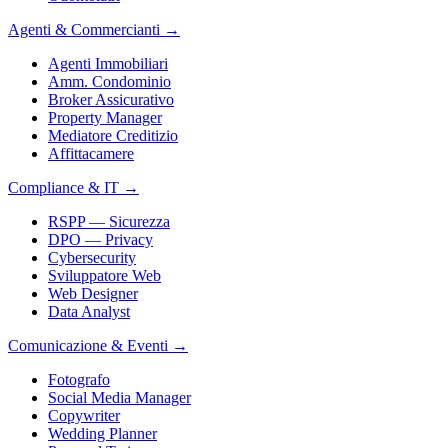
Agenti & Commercianti
→
Agenti Immobiliari
Amm. Condominio
Broker Assicurativo
Property Manager
Mediatore Creditizio
Affittacamere
Compliance & IT
→
RSPP — Sicurezza
DPO — Privacy
Cybersecurity
Sviluppatore Web
Web Designer
Data Analyst
Comunicazione & Eventi
→
Fotografo
Social Media Manager
Copywriter
Wedding Planner