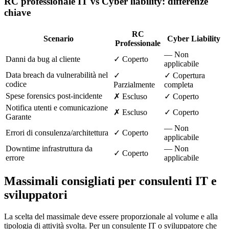
RC professionale IT vs Cyber liability: differenze
chiave
RC
Scenario
Cyber Liability
Professionale
— Non
Danni da bug al cliente
✓ Coperto
applicabile
Data breach da vulnerabilità nel
✓
✓ Copertura
codice
Parzialmente
completa
Spese forensics post-incidente
✗ Escluso
✓ Coperto
Notifica utenti e comunicazione
✗ Escluso
✓ Coperto
Garante
— Non
Errori di consulenza/architettura
✓ Coperto
applicabile
Downtime infrastruttura da
— Non
✓ Coperto
errore
applicabile
Massimali consigliati per consulenti IT e
sviluppatori
La scelta del massimale deve essere proporzionale al volume e alla
tipologia di attività svolta. Per un consulente IT o sviluppatore che