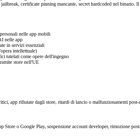
l jailbreak, certificate pinning mancante, secret hardcoded nel binario. 
ersonali nelle app mobili
I nelle app
e in servizi essenziali
opera intellettuale)
ici tutelati come opere dell'ingegno
tramite store nell'UE
tici, app rifiutate dagli store, ritardi di lancio o malfunzionamenti post-
e App Store o Google Play, sospensione account developer, rimozione pos