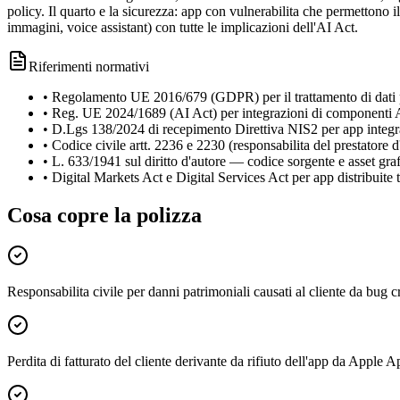
policy. Il quarto e la sicurezza: app con vulnerabilita che permettono i
immagini, voice assistant) con tutte le implicazioni dell'AI Act.
Riferimenti normativi
•
Regolamento UE 2016/679 (GDPR) per il trattamento di dati p
•
Reg. UE 2024/1689 (AI Act) per integrazioni di componenti A
•
D.Lgs 138/2024 di recepimento Direttiva NIS2 per app integrat
•
Codice civile artt. 2236 e 2230 (responsabilita del prestatore d'
•
L. 633/1941 sul diritto d'autore — codice sorgente e asset graf
•
Digital Markets Act e Digital Services Act per app distribuite 
Cosa copre la polizza
Responsabilita civile per danni patrimoniali causati al cliente da bug cri
Perdita di fatturato del cliente derivante da rifiuto dell'app da Appl