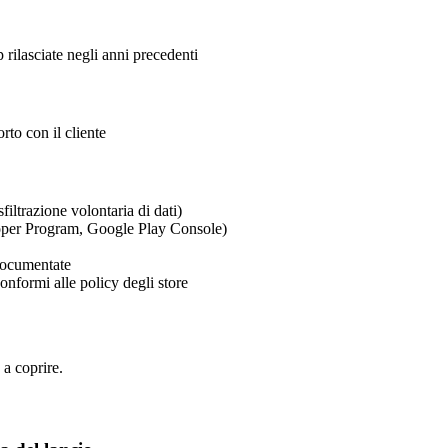
p rilasciate negli anni precedenti
rto con il cliente
iltrazione volontaria di dati)
loper Program, Google Play Console)
 documentate
nformi alle policy degli store
 a coprire.