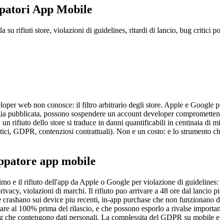
ppatori App Mobile
 su rifiuti store, violazioni di guidelines, ritardi di lancio, bug critici
loper web non conosce: il filtro arbitrario degli store. Apple e Google p
 pubblicata, possono sospendere un account developer compromettendo l
 rifiuto dello store si traduce in danni quantificabili in centinaia di 
critici, GDPR, contenziosi contrattuali). Non e un costo: e lo strumento c
uppatore app mobile
 primo e il rifiuto dell'app da Apple o Google per violazione di guidelin
acy, violazioni di marchi. Il rifiuto puo arrivare a 48 ore dal lancio pia
 che crashano sui device piu recenti, in-app purchase che non funzionan
tare al 100% prima del rilascio, e che possono esporlo a rivalse importan
og che contengono dati personali. La complessita del GDPR su mobile e pa