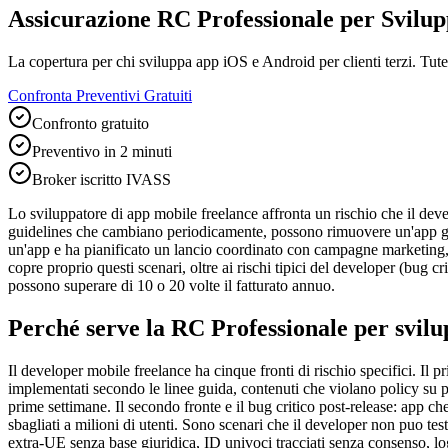
Assicurazione RC Professionale per Svilu
La copertura per chi sviluppa app iOS e Android per clienti terzi. Tutela
Confronta Preventivi Gratuiti
Confronto gratuito
Preventivo in 2 minuti
Broker iscritto IVASS
Lo sviluppatore di app mobile freelance affronta un rischio che il deve
guidelines che cambiano periodicamente, possono rimuovere un'app gia
un'app e ha pianificato un lancio coordinato con campagne marketing, un
copre proprio questi scenari, oltre ai rischi tipici del developer (bug 
possono superare di 10 o 20 volte il fatturato annuo.
Perché serve la RC Professionale per
svil
Il developer mobile freelance ha cinque fronti di rischio specifici. Il
implementati secondo le linee guida, contenuti che violano policy su priv
prime settimane. Il secondo fronte e il bug critico post-release: app
sbagliati a milioni di utenti. Sono scenari che il developer non puo tes
extra-UE senza base giuridica, ID univoci tracciati senza consenso, l