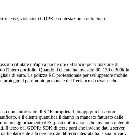
 post-release, violazioni GDPR e contestazioni contrattuali.
ossono rifiutare un'app a poche ore dal lancio per violazione di
'intero portfolio. Quando il cliente ha investito 80, 150 o 300k in
migliaia di euro. La polizza RC professionale per sviluppatore mobile
he protegge il patrimonio personale del freelance da rivalse che
es: uso non autorizzato di SDK proprietari, in-app purchase non
nificato, e il cliente quantifica il danno in mancato fatturato delle
o dopo un aggiornamento iOS, push notifications che inviano contenuti
ti. Il terzo e il GDPR: SDK di terze parti che inviano dati a server
rticolarmente alta perche ogni libreria integrata ha la sua privacy