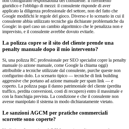
non configurano responsabilita del consulente. Il riferimento
giuridico e l'obbligo di mezzi: il consulente risponde di aver
applicato la diligenza professionale del settore, non del fatto che
Google modifichi le regole del gioco. Diverso e lo scenario in cui il
consulente abbia utilizzato tecniche gia dichiarate problematiche da
Google: in quel caso un cambio algoritmico che le penalizza non e
imprevisto, e il consulente avrebbe dovuto evitarle.
La polizza copre se il sito del cliente prende una
penalty manuale dopo il mio intervento?
Si, una polizza RC professionale per SEO specialist copre la penalty
manuale (o azione manuale, come Google la chiama oggi)
attribuibile a tecniche utilizzate dal consulente, purche queste non
configurino dolo. Lo scenario tipico — tecniche di link building
aggressive che portano ad azione manuale per spam link — e
coperto. La polizza paga il danno patrimoniale del cliente (perdita
traffico, perdita conversioni, costi di recupero) entro il massimale e
con la franchigia prevista. La condizione e che il consulente non
avesse manipolato il sistema in modo dichiaratamente vietato.
Le sanzioni AGCM per pratiche commerciali
scorrette sono coperte?