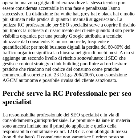
opera in una zona grigia di tolleranza dove la stessa tecnica puo
essere considerata accettabile in una fase e penalizzata l'anno
successivo. La distinzione fra white hat, grey hat e black hat e molto
piu sfumata nella pratica di quanto i manuali suggeriscano. La
polizza RC professionale per SEO specialist serve a coprire il rischio
piu tipico: la richiesta di risarcimento del cliente quando il sito perde
visibilita organica per una penalty Google attribuita a tecniche
utilizzate dal consulente. E un rischio reale, frequente e
quantificabile: per molti business digitali la perdita del 60-80% del
traffico organico significa la chiusura nel giro di pochi mesi. A cio si
aggiunge un secondo livello di rischio sottovalutato: il SEO che
gestisce content strategy o link building puo finire ad orchestrare
pratiche che ricadono nel codice del consumo come pratiche
commerciali scorrette (art. 23 D.Lgs 206/2005), con esposizione
AGCM autonoma e possibile rivalsa del cliente sanzionato.
Perché serve la RC Professionale per
seo
specialist
La responsabilita professionale del SEO specialist e in via di
consolidamento giurisprudenziale. Le pronunce italiane in materia
sono ancora limitate ma il principio applicato e quello della
responsabilita contrattuale ex art. 1218 c.c. con obbligo di mezzi
(non di risultato). Il consulente non garantisce il primo posto su