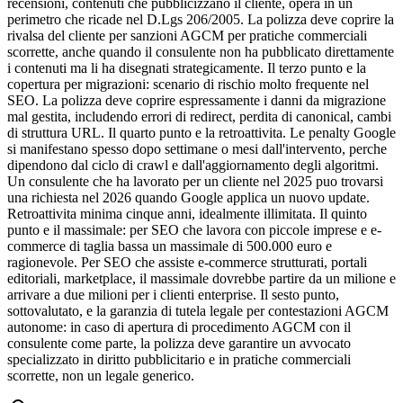
recensioni, contenuti che pubblicizzano il cliente, opera in un
perimetro che ricade nel D.Lgs 206/2005. La polizza deve coprire la
rivalsa del cliente per sanzioni AGCM per pratiche commerciali
scorrette, anche quando il consulente non ha pubblicato direttamente
i contenuti ma li ha disegnati strategicamente. Il terzo punto e la
copertura per migrazioni: scenario di rischio molto frequente nel
SEO. La polizza deve coprire espressamente i danni da migrazione
mal gestita, includendo errori di redirect, perdita di canonical, cambi
di struttura URL. Il quarto punto e la retroattivita. Le penalty Google
si manifestano spesso dopo settimane o mesi dall'intervento, perche
dipendono dal ciclo di crawl e dall'aggiornamento degli algoritmi.
Un consulente che ha lavorato per un cliente nel 2025 puo trovarsi
una richiesta nel 2026 quando Google applica un nuovo update.
Retroattivita minima cinque anni, idealmente illimitata. Il quinto
punto e il massimale: per SEO che lavora con piccole imprese e e-
commerce di taglia bassa un massimale di 500.000 euro e
ragionevole. Per SEO che assiste e-commerce strutturati, portali
editoriali, marketplace, il massimale dovrebbe partire da un milione e
arrivare a due milioni per i clienti enterprise. Il sesto punto,
sottovalutato, e la garanzia di tutela legale per contestazioni AGCM
autonome: in caso di apertura di procedimento AGCM con il
consulente come parte, la polizza deve garantire un avvocato
specializzato in diritto pubblicitario e in pratiche commerciali
scorrette, non un legale generico.