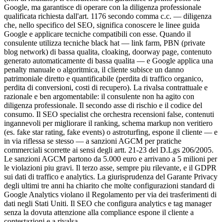
Google, ma garantisce di operare con la diligenza professionale
qualificata richiesta dall'art. 1176 secondo comma c.c. — diligenza
che, nello specifico del SEO, significa conoscere le linee guida
Google e applicare tecniche compatibili con esse. Quando il
consulente utilizza tecniche black hat — link farm, PBN (private
blog network) di bassa qualita, cloaking, doorway page, contenuto
generato automaticamente di bassa qualita — e Google applica una
penalty manuale o algoritmica, il cliente subisce un danno
patrimoniale diretto e quantificabile (perdita di traffico organico,
perdita di conversioni, costi di recupero). La rivalsa contrattuale e
razionale e ben argomentabile: il consulente non ha agito con
diligenza professionale. Il secondo asse di rischio e il codice del
consumo. Il SEO specialist che orchestra recensioni false, contenuti
ingannevoli per migliorare il ranking, schema markup non veritiero
(es. fake star rating, fake events) o astroturfing, espone il cliente — e
in via riflessa se stesso — a sanzioni AGCM per pratiche
commerciali scorrette ai sensi degli artt. 21-23 del D.Lgs 206/2005.
Le sanzioni AGCM partono da 5.000 euro e arrivano a 5 milioni per
le violazioni piu gravi. Il terzo asse, sempre piu rilevante, e il GDPR
sui dati di traffico e analytics. La giurisprudenza del Garante Privacy
degli ultimi tre anni ha chiarito che molte configurazioni standard di
Google Analytics violano il Regolamento per via dei trasferimenti di
dati negli Stati Uniti. Il SEO che configura analytics e tag manager
senza la dovuta attenzione alla compliance espone il cliente a
contestazioni e a rivalsa.