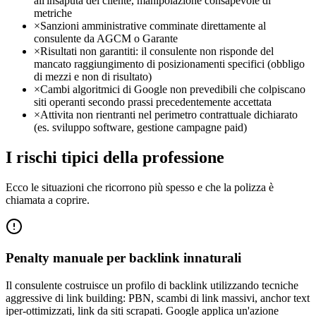
all'insaputa del cliente, manipolazione consapevole di
metriche
×
Sanzioni amministrative comminate direttamente al
consulente da AGCM o Garante
×
Risultati non garantiti: il consulente non risponde del
mancato raggiungimento di posizionamenti specifici (obbligo
di mezzi e non di risultato)
×
Cambi algoritmici di Google non prevedibili che colpiscano
siti operanti secondo prassi precedentemente accettata
×
Attivita non rientranti nel perimetro contrattuale dichiarato
(es. sviluppo software, gestione campagne paid)
I rischi tipici della professione
Ecco le situazioni che ricorrono più spesso e che la polizza è
chiamata a coprire.
Penalty manuale per backlink innaturali
Il consulente costruisce un profilo di backlink utilizzando tecniche
aggressive di link building: PBN, scambi di link massivi, anchor text
iper-ottimizzati, link da siti scrapati. Google applica un'azione