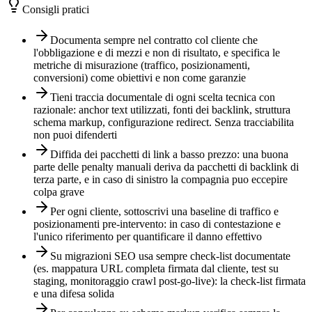
Consigli pratici
Documenta sempre nel contratto col cliente che
l'obbligazione e di mezzi e non di risultato, e specifica le
metriche di misurazione (traffico, posizionamenti,
conversioni) come obiettivi e non come garanzie
Tieni traccia documentale di ogni scelta tecnica con
razionale: anchor text utilizzati, fonti dei backlink, struttura
schema markup, configurazione redirect. Senza tracciabilita
non puoi difenderti
Diffida dei pacchetti di link a basso prezzo: una buona
parte delle penalty manuali deriva da pacchetti di backlink di
terza parte, e in caso di sinistro la compagnia puo eccepire
colpa grave
Per ogni cliente, sottoscrivi una baseline di traffico e
posizionamenti pre-intervento: in caso di contestazione e
l'unico riferimento per quantificare il danno effettivo
Su migrazioni SEO usa sempre check-list documentate
(es. mappatura URL completa firmata dal cliente, test su
staging, monitoraggio crawl post-go-live): la check-list firmata
e una difesa solida