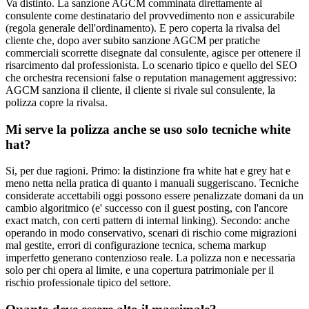
Va distinto. La sanzione AGCM comminata direttamente al
consulente come destinatario del provvedimento non e assicurabile
(regola generale dell'ordinamento). E pero coperta la rivalsa del
cliente che, dopo aver subito sanzione AGCM per pratiche
commerciali scorrette disegnate dal consulente, agisce per ottenere il
risarcimento dal professionista. Lo scenario tipico e quello del SEO
che orchestra recensioni false o reputation management aggressivo:
AGCM sanziona il cliente, il cliente si rivale sul consulente, la
polizza copre la rivalsa.
Mi serve la polizza anche se uso solo tecniche white
hat?
Si, per due ragioni. Primo: la distinzione fra white hat e grey hat e
meno netta nella pratica di quanto i manuali suggeriscano. Tecniche
considerate accettabili oggi possono essere penalizzate domani da un
cambio algoritmico (e' successo con il guest posting, con l'ancore
exact match, con certi pattern di internal linking). Secondo: anche
operando in modo conservativo, scenari di rischio come migrazioni
mal gestite, errori di configurazione tecnica, schema markup
imperfetto generano contenzioso reale. La polizza non e necessaria
solo per chi opera al limite, e una copertura patrimoniale per il
rischio professionale tipico del settore.