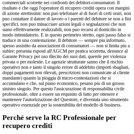
commerciali scorrette nei confronti dei debitori-consumatori. Il
risultato e che oggi l'operatore di recupero crediti opera con margini
di azione strettissimi: non puo telefonare al di fuori di certi orari, non
puo contattare il datore di lavoro o i parenti del debitore se non a fini
specifici, non puo minacciare azioni legali o segnalazioni che non
siano effettivamente realizzabili, non puo recarsi al domicilio in
modo intimidatorio. E in questo perimetro stretto, ogni passo falso si
traduce in una contestazione. Il debitore — sempre piu informato,
spesso assistito da associazioni di consumatori — non si limita piu a
subire: presenta esposti all'AGCM per pratica scorretta, denunce al
Garante Privacy per uso illecito dei suoi dati, querele per violenza
privata o per molestie. Le agenzie strutturate sanno che il rischio
operativo non e tanto il singolo errore di addebito (importi sbagliati,
doppi pagamenti non rilevati, prescrizioni non comunicate al cliente
mandante) quanto la pioggia di micro-contestazioni che si
accumulano e che, sul piano economico, pesano piu di un grosso
sinistro singolo. Per questo l'assicurazione di responsabilita civile
professionale, oltre a essere un requisito di fatto per ottenere e
mantenere l'autorizzazione del Questore, e diventata uno strumento
operativo essenziale per la sostenibilita del modello di business.
Perché serve la RC Professionale per
recupero crediti