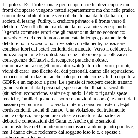
La polizza RC Professionale per recupero crediti deve coprire due
fronti che spesso vengono trattati separatamente ma che nella pratica
sono indissolubili: il fronte verso il cliente mandante (la banca, la
societa di leasing, l'utility, il creditore privato) e il fronte verso il
debitore. Verso il cliente mandante, la polizza interviene quando
l'agenzia commette errori che gli causano un danno economico:
prescrizione del credito non comunicata in tempo, pagamento del
debitore non riscosso o non riversato correttamente, transazione
conclusa fuori dai poteri conferiti dal mandato. Verso il debitore, la
polizza copre tutte le contestazioni che il debitore puo sollevare in
conseguenza dell'attivita di recupero: pratiche moleste,
comunicazioni a soggetti non autorizzati (datore di lavoro, parenti,
vicini di casa), uso illecito dei dati personali, danno alla reputazione,
minacce o intimidazioni anche solo percepite come tali. La copertura
GDPR e un capitolo a parte. Le agenzie di recupero crediti trattano
grandi volumi di dati personali, spesso anche di natura sensibile
(situazioni economiche, sanitarie quando il debito riguarda spese
mediche, familiari quando ci sono separazioni in corso), e questi dati
passano per piu mani — operatori interni, consulenti esterni, legali
corrispondenti, agenti di campo. Una violazione del trattamento,
anche colposa, puo generare richieste risarcitorie da parte dei
debitori e contestazioni del Garante. Anche qui le sanzioni
amministrative del Garante non sono assicurabili in quanto punitive,
ma il danno civile reclamato dal soggetto leso lo e, e spesso e
l'esborso piu rilevante.