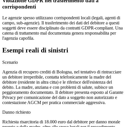
Violazione GDPR nel trasferimento dati a
corrispondenti
Le agenzie spesso utilizzano corrispondenti locali (legali, agenti di
campo, sub-agenzie). Il trasferimento dei dati del debitore a questi
soggetti deve essere disciplinato da contratti GDPR-compliant. Una
catena di trattamento mal documentata genera responsabilita per
l'agenzia capofila.
Esempi reali di sinistri
Scenario
Agenzia di recupero crediti di Bologna, nel tentativo di rintracciare
un debitore irreperibile, contatta telefonicamente la madre del
debitore (residente in altra citta) e le riferisce dell'esistenza del
debito. La madre, anziana e con problemi di salute, subisce un
peggioramento documentato. Il debitore presenta esposto al Garante
Privacy per comunicazione del dato a soggetto non autorizzato e
contestazione AGCM per pratica commerciale aggressiva.
Danno richiesto
Richiesta risarcitoria di 18.000 euro dal debitore per danno morale
proprio e della madre, oltre alle spese legali per il procedimento.