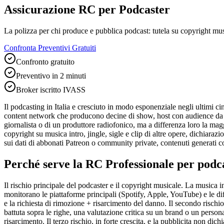
Assicurazione RC per Podcaster
La polizza per chi produce e pubblica podcast: tutela su copyright musi
Confronta Preventivi Gratuiti
Confronto gratuito
Preventivo in 2 minuti
Broker iscritto IVASS
Il podcasting in Italia e cresciuto in modo esponenziale negli ultimi c
content network che producono decine di show, host con audience da cen
giornalista o di un produttore radiofonico, ma a differenza loro la mag
copyright su musica intro, jingle, sigle e clip di altre opere, dichiara
sui dati di abbonati Patreon o community private, contenuti generati co
Perché serve la RC Professionale per
podc
Il rischio principale del podcaster e il copyright musicale. La musica int
monitorano le piattaforme principali (Spotify, Apple, YouTube) e le dif
e la richiesta di rimozione + risarcimento del danno. Il secondo rischio
battuta sopra le righe, una valutazione critica su un brand o un persona
risarcimento. Il terzo rischio, in forte crescita, e la pubblicita non di