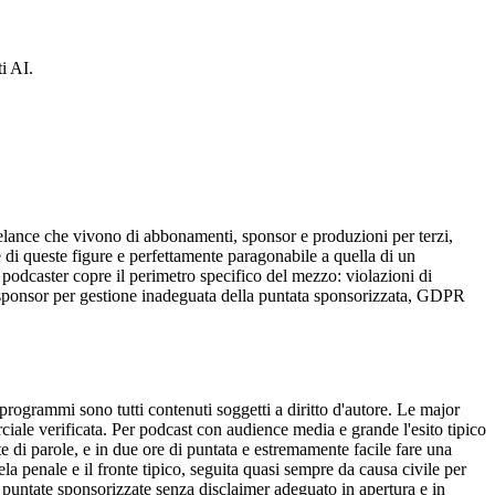
i AI.
reelance che vivono di abbonamenti, sponsor e produzioni per terzi,
 di queste figure e perfettamente paragonabile a quella di un
 podcaster copre il perimetro specifico del mezzo: violazioni di
i di sponsor per gestione inadeguata della puntata sponsorizzata, GDPR
 o programmi sono tutti contenuti soggetti a diritto d'autore. Le major
ciale verificata. Per podcast con audience media e grande l'esito tipico
te di parole, e in due ore di puntata e estremamente facile fare una
la penale e il fronte tipico, seguita quasi sempre da causa civile per
 le puntate sponsorizzate senza disclaimer adeguato in apertura e in