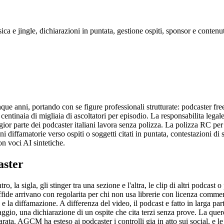
ca e jingle, dichiarazioni in puntata, gestione ospiti, sponsor e contenut
inque anni, portando con se figure professionali strutturate: podcaster f
tinaia di migliaia di ascoltatori per episodio. La responsabilita legale
gior parte dei podcaster italiani lavora senza polizza. La polizza RC per
zioni diffamatorie verso ospiti o soggetti citati in puntata, contestazion
n voci AI sintetiche.
aster
ro, la sigla, gli stinger tra una sezione e l'altra, le clip di altri podcast
fide arrivano con regolarita per chi non usa librerie con licenza commer
 e la diffamazione. A differenza del video, il podcast e fatto in larga par
ggio, una dichiarazione di un ospite che cita terzi senza prove. La quere
chiarata. AGCM ha esteso ai podcaster i controlli gia in atto sui social, e