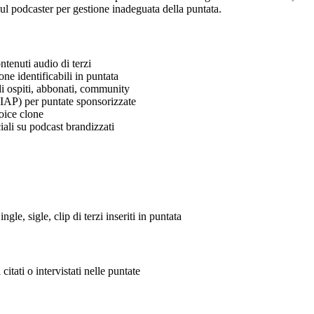
sul podcaster per gestione inadeguata della puntata.
ntenuti audio di terzi
ne identificabili in puntata
i ospiti, abbonati, community
IAP) per puntate sponsorizzate
oice clone
li su podcast brandizzati
ngle, sigle, clip di terzi inseriti in puntata
itati o intervistati nelle puntate