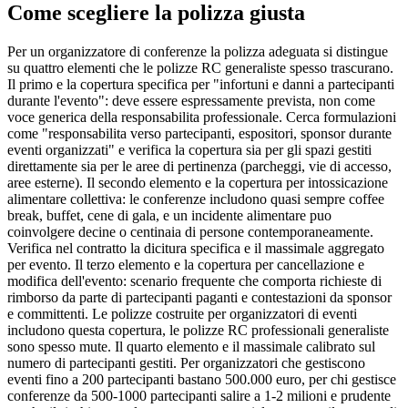
Come scegliere la polizza giusta
Per un organizzatore di conferenze la polizza adeguata si distingue
su quattro elementi che le polizze RC generaliste spesso trascurano.
Il primo e la copertura specifica per "infortuni e danni a partecipanti
durante l'evento": deve essere espressamente prevista, non come
voce generica della responsabilita professionale. Cerca formulazioni
come "responsabilita verso partecipanti, espositori, sponsor durante
eventi organizzati" e verifica la copertura sia per gli spazi gestiti
direttamente sia per le aree di pertinenza (parcheggi, vie di accesso,
aree esterne). Il secondo elemento e la copertura per intossicazione
alimentare collettiva: le conferenze includono quasi sempre coffee
break, buffet, cene di gala, e un incidente alimentare puo
coinvolgere decine o centinaia di persone contemporaneamente.
Verifica nel contratto la dicitura specifica e il massimale aggregato
per evento. Il terzo elemento e la copertura per cancellazione e
modifica dell'evento: scenario frequente che comporta richieste di
rimborso da parte di partecipanti paganti e contestazioni da sponsor
e committenti. Le polizze costruite per organizzatori di eventi
includono questa copertura, le polizze RC professionali generaliste
sono spesso mute. Il quarto elemento e il massimale calibrato sul
numero di partecipanti gestiti. Per organizzatori che gestiscono
eventi fino a 200 partecipanti bastano 500.000 euro, per chi gestisce
conferenze da 500-1000 partecipanti salire a 1-2 milioni e prudente