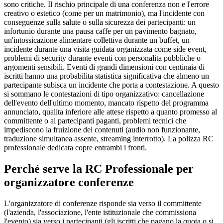
sono critiche. Il rischio principale di una conferenza non e l'errore
creativo o estetico (come per un matrimonio), ma l'incidente con
conseguenze sulla salute o sulla sicurezza dei partecipanti: un
infortunio durante una pausa caffe per un pavimento bagnato,
un'intossicazione alimentare collettiva durante un buffet, un
incidente durante una visita guidata organizzata come side event,
problemi di security durante eventi con personalita pubbliche o
argomenti sensibili. Eventi di grandi dimensioni con centinaia di
iscritti hanno una probabilita statistica significativa che almeno un
partecipante subisca un incidente che porta a contestazione. A questo
si sommano le contestazioni di tipo organizzativo: cancellazione
dell'evento dell'ultimo momento, mancato rispetto del programma
annunciato, qualita inferiore alle attese rispetto a quanto promesso al
committente o ai partecipanti paganti, problemi tecnici che
impediscono la fruizione dei contenuti (audio non funzionante,
traduzione simultanea assente, streaming interrotto). La polizza RC
professionale dedicata copre entrambi i fronti.
Perché serve la RC Professionale per
organizzatore conferenze
L'organizzatore di conferenze risponde sia verso il committente
(l'azienda, l'associazione, l'ente istituzionale che commissiona
l'evento) sia verso i partecipanti (gli iscritti che pagano la quota o si