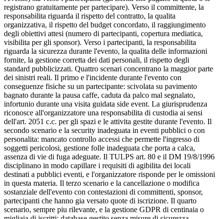
registrano gratuitamente per partecipare). Verso il committente, la
responsabilita riguarda il rispetto del contratto, la qualita
organizzativa, il rispetto del budget concordato, il raggiungimento
degli obiettivi attesi (numero di partecipanti, copertura mediatica,
visibilita per gli sponsor). Verso i partecipanti, la responsabilita
riguarda la sicurezza durante l'evento, la qualita delle informazioni
fornite, la gestione corretta dei dati personali, il rispetto degli
standard pubblicizzati. Quattro scenari concentrano la maggior parte
dei sinistri reali. Il primo e l'incidente durante l'evento con
conseguenze fisiche su un partecipante: scivolata su pavimento
bagnato durante la pausa caffe, caduta da palco mal segnalato,
infortunio durante una visita guidata side event. La giurisprudenza
riconosce all'organizzatore una responsabilita di custodia ai sensi
dell'art. 2051 c.c. per gli spazi e le attivita gestite durante l'evento. Il
secondo scenario e la security inadeguata in eventi pubblici o con
personalita: mancato controllo accessi che permette l'ingresso di
soggetti pericolosi, gestione folle inadeguata che porta a calca,
assenza di vie di fuga adeguate. Il TULPS art. 80 e il DM 19/8/1996
disciplinano in modo capillare i requisiti di agibilita dei locali
destinati a pubblici eventi, e l'organizzatore risponde per le omissioni
in questa materia. Il terzo scenario e la cancellazione o modifica
sostanziale dell'evento con contestazioni di committenti, sponsor,
partecipanti che hanno gia versato quote di iscrizione. Il quarto
scenario, sempre piu rilevante, e la gestione GDPR di centinaia o
migliaia di iscritti: database gestito senza misure di sicurezza