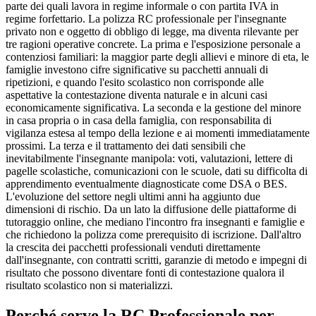
parte dei quali lavora in regime informale o con partita IVA in
regime forfettario. La polizza RC professionale per l'insegnante
privato non e oggetto di obbligo di legge, ma diventa rilevante per
tre ragioni operative concrete. La prima e l'esposizione personale a
contenziosi familiari: la maggior parte degli allievi e minore di eta, le
famiglie investono cifre significative su pacchetti annuali di
ripetizioni, e quando l'esito scolastico non corrisponde alle
aspettative la contestazione diventa naturale e in alcuni casi
economicamente significativa. La seconda e la gestione del minore
in casa propria o in casa della famiglia, con responsabilita di
vigilanza estesa al tempo della lezione e ai momenti immediatamente
prossimi. La terza e il trattamento dei dati sensibili che
inevitabilmente l'insegnante manipola: voti, valutazioni, lettere di
pagelle scolastiche, comunicazioni con le scuole, dati su difficolta di
apprendimento eventualmente diagnosticate come DSA o BES.
L'evoluzione del settore negli ultimi anni ha aggiunto due
dimensioni di rischio. Da un lato la diffusione delle piattaforme di
tutoraggio online, che mediano l'incontro fra insegnanti e famiglie e
che richiedono la polizza come prerequisito di iscrizione. Dall'altro
la crescita dei pacchetti professionali venduti direttamente
dall'insegnante, con contratti scritti, garanzie di metodo e impegni di
risultato che possono diventare fonti di contestazione qualora il
risultato scolastico non si materializzi.
Perché serve la RC Professionale per