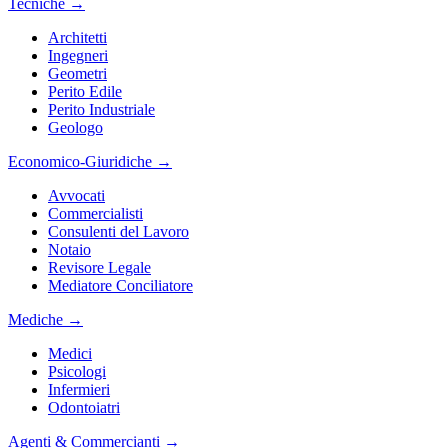
Tecniche
→
Architetti
Ingegneri
Geometri
Perito Edile
Perito Industriale
Geologo
Economico-Giuridiche
→
Avvocati
Commercialisti
Consulenti del Lavoro
Notaio
Revisore Legale
Mediatore Conciliatore
Mediche
→
Medici
Psicologi
Infermieri
Odontoiatri
Agenti & Commercianti
→