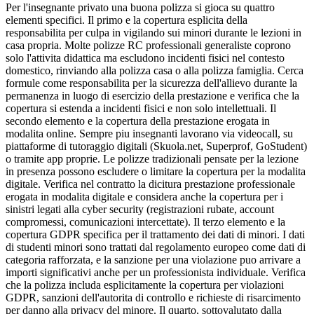
Per l'insegnante privato una buona polizza si gioca su quattro
elementi specifici. Il primo e la copertura esplicita della
responsabilita per culpa in vigilando sui minori durante le lezioni in
casa propria. Molte polizze RC professionali generaliste coprono
solo l'attivita didattica ma escludono incidenti fisici nel contesto
domestico, rinviando alla polizza casa o alla polizza famiglia. Cerca
formule come responsabilita per la sicurezza dell'allievo durante la
permanenza in luogo di esercizio della prestazione e verifica che la
copertura si estenda a incidenti fisici e non solo intellettuali. Il
secondo elemento e la copertura della prestazione erogata in
modalita online. Sempre piu insegnanti lavorano via videocall, su
piattaforme di tutoraggio digitali (Skuola.net, Superprof, GoStudent)
o tramite app proprie. Le polizze tradizionali pensate per la lezione
in presenza possono escludere o limitare la copertura per la modalita
digitale. Verifica nel contratto la dicitura prestazione professionale
erogata in modalita digitale e considera anche la copertura per i
sinistri legati alla cyber security (registrazioni rubate, account
compromessi, comunicazioni intercettate). Il terzo elemento e la
copertura GDPR specifica per il trattamento dei dati di minori. I dati
di studenti minori sono trattati dal regolamento europeo come dati di
categoria rafforzata, e la sanzione per una violazione puo arrivare a
importi significativi anche per un professionista individuale. Verifica
che la polizza includa esplicitamente la copertura per violazioni
GDPR, sanzioni dell'autorita di controllo e richieste di risarcimento
per danno alla privacy del minore. Il quarto, sottovalutato dalla