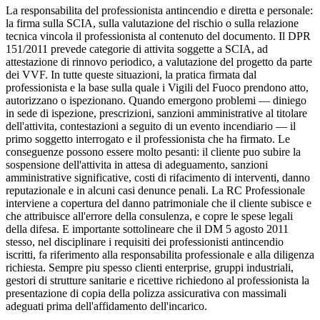
La responsabilita del professionista antincendio e diretta e personale:
la firma sulla SCIA, sulla valutazione del rischio o sulla relazione
tecnica vincola il professionista al contenuto del documento. Il DPR
151/2011 prevede categorie di attivita soggette a SCIA, ad
attestazione di rinnovo periodico, a valutazione del progetto da parte
dei VVF. In tutte queste situazioni, la pratica firmata dal
professionista e la base sulla quale i Vigili del Fuoco prendono atto,
autorizzano o ispezionano. Quando emergono problemi — diniego
in sede di ispezione, prescrizioni, sanzioni amministrative al titolare
dell'attivita, contestazioni a seguito di un evento incendiario — il
primo soggetto interrogato e il professionista che ha firmato. Le
conseguenze possono essere molto pesanti: il cliente puo subire la
sospensione dell'attivita in attesa di adeguamento, sanzioni
amministrative significative, costi di rifacimento di interventi, danno
reputazionale e in alcuni casi denunce penali. La RC Professionale
interviene a copertura del danno patrimoniale che il cliente subisce e
che attribuisce all'errore della consulenza, e copre le spese legali
della difesa. E importante sottolineare che il DM 5 agosto 2011
stesso, nel disciplinare i requisiti dei professionisti antincendio
iscritti, fa riferimento alla responsabilita professionale e alla diligenza
richiesta. Sempre piu spesso clienti enterprise, gruppi industriali,
gestori di strutture sanitarie e ricettive richiedono al professionista la
presentazione di copia della polizza assicurativa con massimali
adeguati prima dell'affidamento dell'incarico.