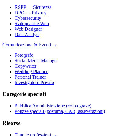
RSPP — Sicurezza
DPO — Privacy
Cybersecurity
Sviluppatore Web
Web Designer
Data Analyst
Comunicazione & Eventi
→
Fotografo
Social Media Manager
Copywriter
Wedding Planner
Personal Trainer
Investigatore Privato
Categorie speciali
Pubblica Amministrazione (colpa grave)
Polizze speciali (postuma, CAR, asseverazioni)
Risorse
Tutte le professioni →