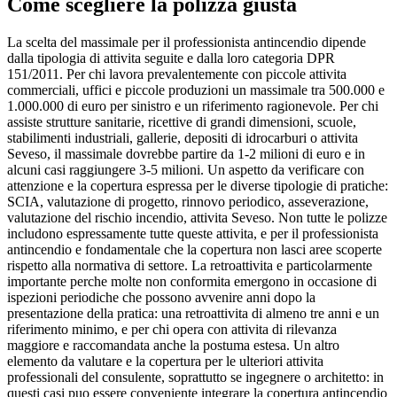
Come scegliere la polizza giusta
La scelta del massimale per il professionista antincendio dipende
dalla tipologia di attivita seguite e dalla loro categoria DPR
151/2011. Per chi lavora prevalentemente con piccole attivita
commerciali, uffici e piccole produzioni un massimale tra 500.000 e
1.000.000 di euro per sinistro e un riferimento ragionevole. Per chi
assiste strutture sanitarie, ricettive di grandi dimensioni, scuole,
stabilimenti industriali, gallerie, depositi di idrocarburi o attivita
Seveso, il massimale dovrebbe partire da 1-2 milioni di euro e in
alcuni casi raggiungere 3-5 milioni. Un aspetto da verificare con
attenzione e la copertura espressa per le diverse tipologie di pratiche:
SCIA, valutazione di progetto, rinnovo periodico, asseverazione,
valutazione del rischio incendio, attivita Seveso. Non tutte le polizze
includono espressamente tutte queste attivita, e per il professionista
antincendio e fondamentale che la copertura non lasci aree scoperte
rispetto alla normativa di settore. La retroattivita e particolarmente
importante perche molte non conformita emergono in occasione di
ispezioni periodiche che possono avvenire anni dopo la
presentazione della pratica: una retroattivita di almeno tre anni e un
riferimento minimo, e per chi opera con attivita di rilevanza
maggiore e raccomandata anche la postuma estesa. Un altro
elemento da valutare e la copertura per le ulteriori attivita
professionali del consulente, soprattutto se ingegnere o architetto: in
questi casi puo essere conveniente integrare la copertura antincendio