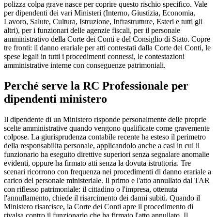
polizza colpa grave nasce per coprire questo rischio specifico. Vale
per dipendenti dei vari Ministeri (Interno, Giustizia, Economia,
Lavoro, Salute, Cultura, Istruzione, Infrastrutture, Esteri e tutti gli
altri), per i funzionari delle agenzie fiscali, per il personale
amministrativo della Corte dei Conti e del Consiglio di Stato. Copre
tre fronti: il danno erariale per atti contestati dalla Corte dei Conti, le
spese legali in tutti i procedimenti connessi, le contestazioni
amministrative interne con conseguenze patrimoniali.
Perché serve la RC Professionale per
dipendenti ministero
Il dipendente di un Ministero risponde personalmente delle proprie
scelte amministrative quando vengono qualificate come gravemente
colpose. La giurisprudenza contabile recente ha esteso il perimetro
della responsabilita personale, applicandolo anche a casi in cui il
funzionario ha eseguito direttive superiori senza segnalare anomalie
evidenti, oppure ha firmato atti senza la dovuta istruttoria. Tre
scenari ricorrono con frequenza nei procedimenti di danno erariale a
carico del personale ministeriale. Il primo e l'atto annullato dal TAR
con riflesso patrimoniale: il cittadino o l'impresa, ottenuta
l'annullamento, chiede il risarcimento dei danni subiti. Quando il
Ministero risarcisce, la Corte dei Conti apre il procedimento di
rivalsa contro il funzionario che ha firmato l'atto annullato. Il