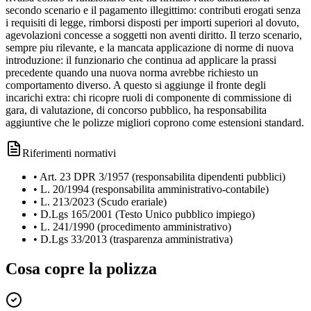
secondo scenario e il pagamento illegittimo: contributi erogati senza
i requisiti di legge, rimborsi disposti per importi superiori al dovuto,
agevolazioni concesse a soggetti non aventi diritto. Il terzo scenario,
sempre piu rilevante, e la mancata applicazione di norme di nuova
introduzione: il funzionario che continua ad applicare la prassi
precedente quando una nuova norma avrebbe richiesto un
comportamento diverso. A questo si aggiunge il fronte degli
incarichi extra: chi ricopre ruoli di componente di commissione di
gara, di valutazione, di concorso pubblico, ha responsabilita
aggiuntive che le polizze migliori coprono come estensioni standard.
Riferimenti normativi
•
Art. 23 DPR 3/1957 (responsabilita dipendenti pubblici)
•
L. 20/1994 (responsabilita amministrativo-contabile)
•
L. 213/2023 (Scudo erariale)
•
D.Lgs 165/2001 (Testo Unico pubblico impiego)
•
L. 241/1990 (procedimento amministrativo)
•
D.Lgs 33/2013 (trasparenza amministrativa)
Cosa copre la polizza