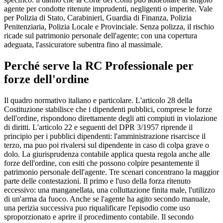
agente per condotte ritenute imprudenti, negligenti o imperite. Vale
per Polizia di Stato, Carabinieri, Guardia di Finanza, Polizia
Penitenziaria, Polizia Locale e Provinciale. Senza polizza, il rischio
ricade sul patrimonio personale dell'agente; con una copertura
adeguata, l'assicuratore subentra fino al massimale.
Perché serve la RC Professionale per
forze dell'ordine
Il quadro normativo italiano e particolare. L'articolo 28 della
Costituzione stabilisce che i dipendenti pubblici, comprese le forze
dell'ordine, rispondono direttamente degli atti compiuti in violazione
di diritti. L'articolo 22 e seguenti del DPR 3/1957 riprende il
principio per i pubblici dipendenti: l'amministrazione risarcisce il
terzo, ma puo poi rivalersi sul dipendente in caso di colpa grave o
dolo. La giurisprudenza contabile applica questa regola anche alle
forze dell'ordine, con esiti che possono colpire pesantemente il
patrimonio personale dell'agente. Tre scenari concentrano la maggior
parte delle contestazioni. Il primo e l'uso della forza ritenuto
eccessivo: una manganellata, una colluttazione finita male, l'utilizzo
di un'arma da fuoco. Anche se l'agente ha agito secondo manuale,
una perizia successiva puo riqualificare l'episodio come uso
sproporzionato e aprire il procedimento contabile. Il secondo