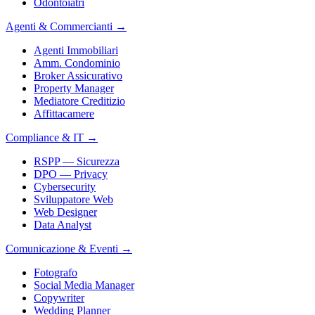
Odontoiatri
Agenti & Commercianti
→
Agenti Immobiliari
Amm. Condominio
Broker Assicurativo
Property Manager
Mediatore Creditizio
Affittacamere
Compliance & IT
→
RSPP — Sicurezza
DPO — Privacy
Cybersecurity
Sviluppatore Web
Web Designer
Data Analyst
Comunicazione & Eventi
→
Fotografo
Social Media Manager
Copywriter
Wedding Planner