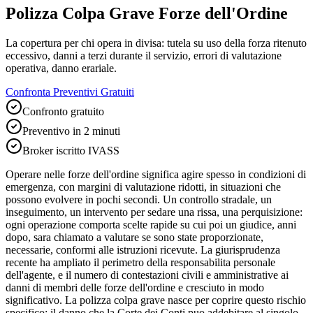
Polizza Colpa Grave Forze dell'Ordine
La copertura per chi opera in divisa: tutela su uso della forza ritenuto
eccessivo, danni a terzi durante il servizio, errori di valutazione
operativa, danno erariale.
Confronta Preventivi Gratuiti
Confronto gratuito
Preventivo in 2 minuti
Broker iscritto IVASS
Operare nelle forze dell'ordine significa agire spesso in condizioni di
emergenza, con margini di valutazione ridotti, in situazioni che
possono evolvere in pochi secondi. Un controllo stradale, un
inseguimento, un intervento per sedare una rissa, una perquisizione:
ogni operazione comporta scelte rapide su cui poi un giudice, anni
dopo, sara chiamato a valutare se sono state proporzionate,
necessarie, conformi alle istruzioni ricevute. La giurisprudenza
recente ha ampliato il perimetro della responsabilita personale
dell'agente, e il numero di contestazioni civili e amministrative ai
danni di membri delle forze dell'ordine e cresciuto in modo
significativo. La polizza colpa grave nasce per coprire questo rischio
specifico: il danno che la Corte dei Conti puo addebitare al singolo