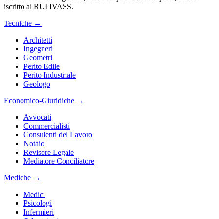
iscritto al RUI IVASS.
Tecniche
→
Architetti
Ingegneri
Geometri
Perito Edile
Perito Industriale
Geologo
Economico-Giuridiche
→
Avvocati
Commercialisti
Consulenti del Lavoro
Notaio
Revisore Legale
Mediatore Conciliatore
Mediche
→
Medici
Psicologi
Infermieri